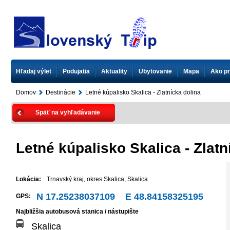
Hľadaj výlet
Podujatia
Aktuality
Ubytovanie
Mapa
Ako pr
Domov
Destinácie
Letné kúpalisko Skalica - Zlatnícka dolina
Späť na vyhľadávanie
Letné kúpalisko Skalica - Zlatn
Lokácia:
Trnavský kraj
,
okres Skalica
,
Skalica
N 17.25238037109 E 48.84158325195
GPS:
Najbližšia autobusová stanica / nástupište
Skalica