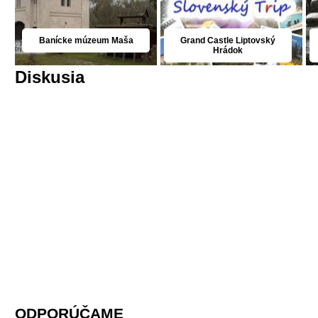
Banícke múzeum Maša
Grand Castle Liptovský
Hrádok
Diskusia
ODPORÚČAME