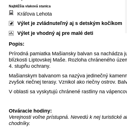
Najbližšia vlaková stanica
Kráľova Lehota
Výlet je zvládnuteľný aj s detským kočíkom
Výlet je vhodný aj pre malé deti
Popis:
Prírodná pamiatka Mašiansky balvan sa nachádza ju
blízkosti Liptovskej Maše. Rozloha chráneného územ
4. stupňu ochrany.
Mašianskym balvanom sa nazýva jedinečný kamenný 
zvyšok riečnej terasy. Vznikol ako riečny ostrov. Ba
V oblasti sa vyskytujú chránené rastliny na vápenco
Otváracie hodiny:
Verejnosti voľne prístupná. Nevedú k nej turistické 
chodníky.