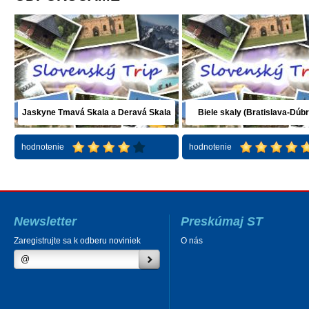
Jaskyne Tmavá Skala a Deravá Skala
Biele skaly (Bratislava-Dúb
(Plavecký Mikuláš)
hodnotenie
hodnotenie
Newsletter
Preskúmaj ST
Zaregistrujte sa k odberu noviniek
O nás