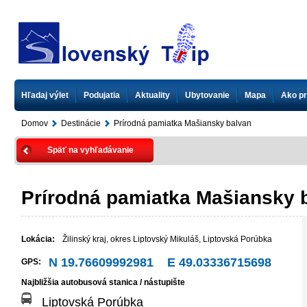
Hľadaj výlet
Podujatia
Aktuality
Ubytovanie
Mapa
Ako pr
Domov
Destinácie
Prírodná pamiatka Mašiansky balvan
Späť na vyhľadávanie
Prírodná pamiatka Mašiansky 
Lokácia:
Žilinský kraj
,
okres Liptovský Mikuláš
,
Liptovská Porúbka
N 19.76609992981 E 49.03336715698
GPS:
Najbližšia autobusová stanica / nástupište
Liptovská Porúbka