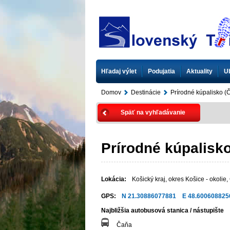
Hľadaj výlet
Podujatia
Aktuality
U
Domov
Destinácie
Prírodné kúpalisko (
Späť na vyhľadávanie
Prírodné kúpalisk
Lokácia:
Košický kraj
,
okres Košice - okolie
,
GPS:
N 21.30886077881 E 48.600608825
Najbližšia autobusová stanica / nástupište
Čaňa