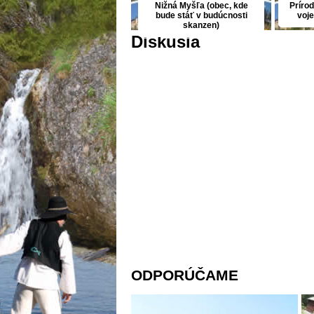
Nižná Myšľa (obec, kde
Príro
bude stáť v budúcnosti
voj
skanzen)
Diskusia
ODPORÚČAME