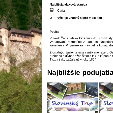
Najbližšia vlaková stanica
Čaňa
Výlet je vhodný aj pre malé deti
Popis:
V okolí Čane vďaka ťaženiu štrku vznikli šty
vybudované rekreačné zariadenia. Nachádza
zariadenia. Pri jazere sa pravidelne konajú dis
Z ostatných jazier je ešte využívané jazero 
prebieha aktívna ťažba štrku a tak je kúpani
Ťažba štrku začala už v roku 1854.
Najbližšie podujati