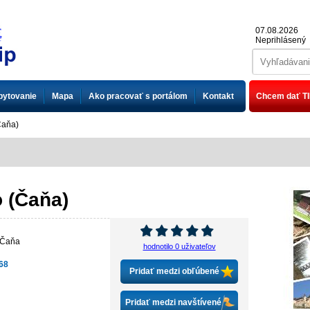
07.08.2026
Neprihlásený
bytovanie
Mapa
Ako pracovať s portálom
Kontakt
Chcem dať TI
Čaňa)
o (Čaňa)
Čaňa
hodnotilo 0 uživateľov
68
Pridať medzi obľúbené
Pridať medzi navštívené