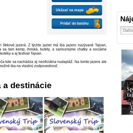
Ukázať na mape
Náj
Pridať do batohu
ri štrkové jazerá. Z týchto jazier má iba jazero nazývané Tajvan,
 sa tam kemp, ihriská, bufety, a samozrejme chatky a sociálne
kotéky a aj festival Tajvan.
Geča kde sa nachádza aj neoficiálna nudapláž. Na tomto jazere ale
e možné iba na vlastnú zodpovednosť.
a a destinácie