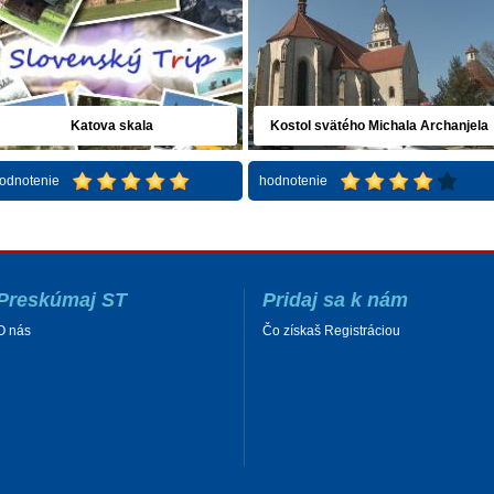
Katova skala
Kostol svätého Michala Archanjela
odnotenie
hodnotenie
Preskúmaj ST
Pridaj sa k nám
O nás
Čo získaš Registráciou