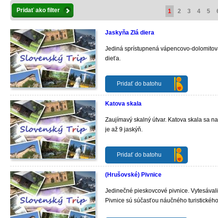
Pridať ako filter
1
2
3
4
5
Jaskyňa Zlá diera
Jediná sprístupnená vápencovo-dolomitová 
dieťa.
Pridať do batohu
Katova skala
Zaujímavý skalný útvar. Katova skala sa n
je až 9 jaskýň.
Pridať do batohu
(Hrušovské) Pivnice
Jedinečné pieskovcové pivnice. Vytesávali
Pivnice sú súčasťou náučného turistického 