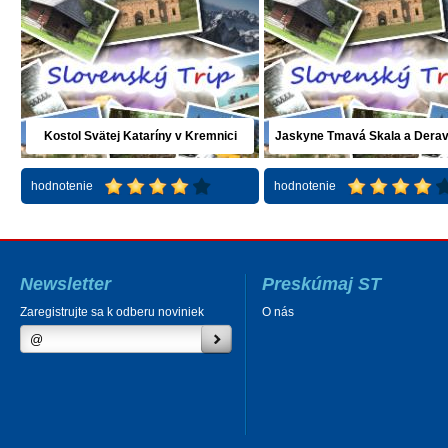
Kostol Svätej Kataríny v Kremnici
Jaskyne Tmavá Skala a Derav
(Plavecký Mikuláš)
hodnotenie
hodnotenie
Newsletter
Preskúmaj ST
Zaregistrujte sa k odberu noviniek
O nás