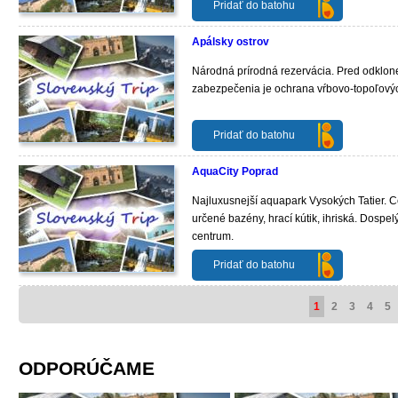
Pridať do batohu
Apálsky ostrov
Národná prírodná rezervácia. Pred odklon
zabezpečenia je ochrana vŕbovo-topoľových 
Pridať do batohu
AquaCity Poprad
Najluxusnejší aquapark Vysokých Tatier. 
určené bazény, hrací kútik, ihriská. Dospe
centrum.
Pridať do batohu
1
2
3
4
5
ODPORÚČAME