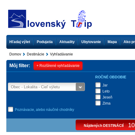
Hľadaj výlet
Podujatia
Aktuality
Ubytovanie
Mapa
Ako pr
Domov
Destinácie
Vyhľadávanie
Môj filter:
+ Rozšírené vyhľadávanie
ROČNÉ OBDOBIE
Jar
Leto
Jeseň
Zima
Poznávacie, alebo náučné chodníky
10
Nájdených DESTINÁCIÍ