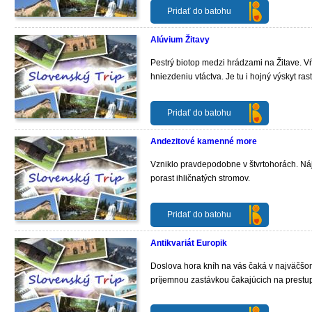
Pridať do batohu
Alúvium Žitavy
Pestrý biotop medzi hrádzami na Žitave. V
hniezdeniu vtáctva. Je tu i hojný výskyt ras
Pridať do batohu
Andezitové kamenné more
Vzniklo pravdepodobne v štvrtohorách. Ná
porast ihličnatých stromov.
Pridať do batohu
Antikvariát Europik
Doslova hora kníh na vás čaká v najväčšom 
príjemnou zastávkou čakajúcich na prestu